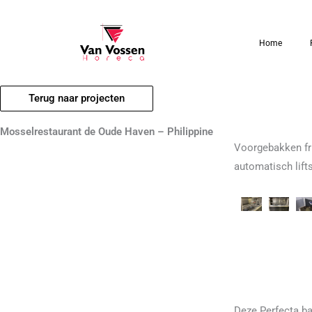
Ga
naar
Home
de
inhoud
Terug naar projecten
Mosselrestaurant de Oude Haven – Philippine
Voorgebakken fri
automatisch lift
Deze Perfecta b