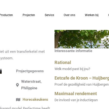
Producten
Projecten
Service
Over ons
Werken bij
Interessante informatie
et uit een transferketel met
systeem.
Rational
Welk model past bij jou?
Projectgegevens
Eetcafe de Kroon – Huijber
Waterstraat,
Proef de gezelligheid van Huijbergen
Philippine
Maximaal rendement
Horecakeukens
De invloed van je inductiepan
akwand model Perfectime heeft