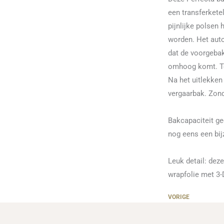
een transferkete
pijnlijke polsen 
worden. Het auto
dat de voorgebak
omhoog komt. Ter
Na het uitlekken 
vergaarbak. Zond
Bakcapaciteit g
nog eens een bij
Leuk detail: dez
wrapfolie met 3-
VORIGE