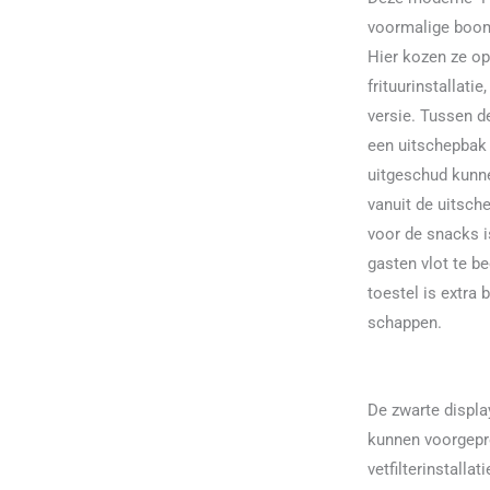
voormalige boomg
Hier kozen ze op
frituurinstallat
versie. Tussen de
een uitschepbak
uitgeschud kunne
vanuit de uitsc
voor de snacks i
gasten vlot te b
toestel is extra
schappen.
De zwarte displa
kunnen voorgep
vetfilterinstallat