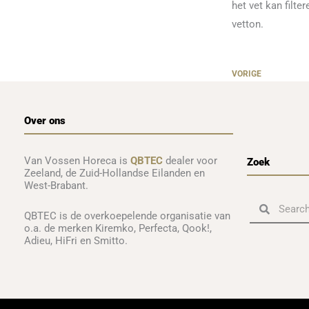
het vet kan filt
vetton.
VORIGE
Over ons
Van Vossen Horeca is
QBTEC
dealer voor
Zoek
Zeeland, de Zuid-Hollandse Eilanden en
West-Brabant.
Zoeken
Zoeken
QBTEC is de overkoepelende organisatie van
o.a. de merken Kiremko, Perfecta, Qook!,
Adieu, HiFri en Smitto.