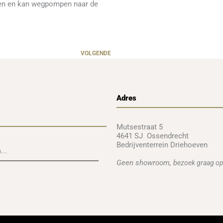
eren en kan wegpompen naar de
VOLGENDE
Adres
Mutsestraat 5
4641 SJ Ossendrecht
Bedrijventerrein Driehoeven
Geen showroom, b
ezoek graag op