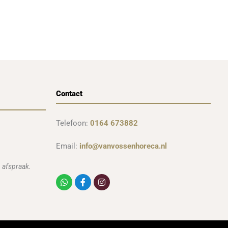
Contact
Telefoon:
0164 673882
Email:
info@vanvossenhoreca.nl
 afspraak.
Whatsapp
Facebook-
Instagram
f