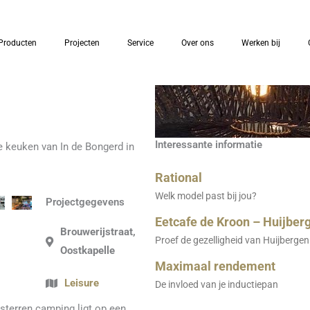
Producten
Projecten
Service
Over ons
Werken bij
Interessante informatie
e keuken van In de Bongerd in
Rational
Welk model past bij jou?
Projectgegevens
Eetcafe de Kroon – Huijber
Brouwerijstraat,
Proef de gezelligheid van Huijbergen
Oostkapelle
Maximaal rendement
Leisure
De invloed van je inductiepan
terren camping ligt op een