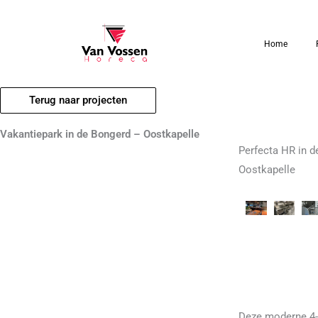
Ga
naar
Home
de
inhoud
Terug naar projecten
Vakantiepark in de Bongerd – Oostkapelle
Perfecta HR in d
Oostkapelle
Deze moderne 4-s