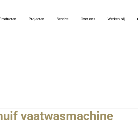
Producten
Projecten
Service
Over ons
Werken bij
huif vaatwasmachine