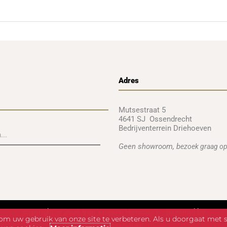
Adres
Mutsestraat 5
4641 SJ Ossendrecht
Bedrijventerrein Driehoeven
Geen showroom, b
ezoek graag op
copyright © 2026 Van Vossen Horeca | powered by
m uw gebruik van onze site te verbeteren. Als u doorgaat met s
onlinediensten.eu