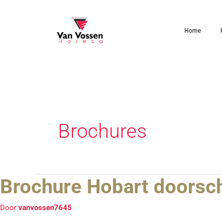
Ga
naar
Home
de
inhoud
Brochures
Brochure Hobart doorsc
Brochure
Hobart
doorschuif
Door
vanvossen7645
vaatwasmachine