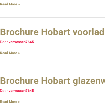
Read More »
Brochure Hobart voorlad
Brochure
Hobart
voorlader
Door
vanvossen7645
Read More »
Brochure Hobart glaze
Brochure
Hobart
glazenwasmachine
Door
vanvossen7645
Read More »