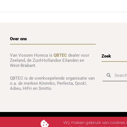
Over ons
Van Vossen Horeca is
QBTEC
dealer voor
Zoek
Zeeland, de Zuid-Hollandse Eilanden en
West-Brabant.
Zoeken
Zoeken
QBTEC is de overkoepelende organisatie van
o.a. de merken Kiremko, Perfecta, Qook!,
Adieu, HiFri en Smitto.
Wij maken gebruik van cookies o