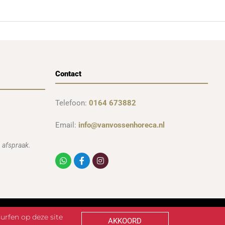
Contact
Telefoon:
0164 673882
Email:
info@vanvossenhoreca.nl
 afspraak.
Whatsapp
Facebook-
Instagram
f
urfen op deze site
AKKOORD