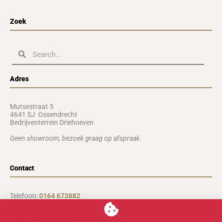
Zoek
Zoeken
Zoeken
Adres
Mutsestraat 5
4641 SJ Ossendrecht
Bedrijventerrein Driehoeven
Geen showroom, b
ezoek graag op afspraak.
Contact
Telefoon:
0164 673882
Email:
info@vanvossenhoreca.nl