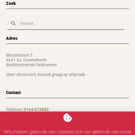
Zoek
Zoeken
Zoeken
Adres
Mutsestraat 5
4641 SJ Ossendrecht
Bedrijventerrein Driehoeven
Geen showroom, b
ezoek graag op afspraak.
Contact
Telefoon:
0164 673882
Email:
info@vanvossenhoreca.nl
Wij maken gebruik van cookies om uw gebruik van onze