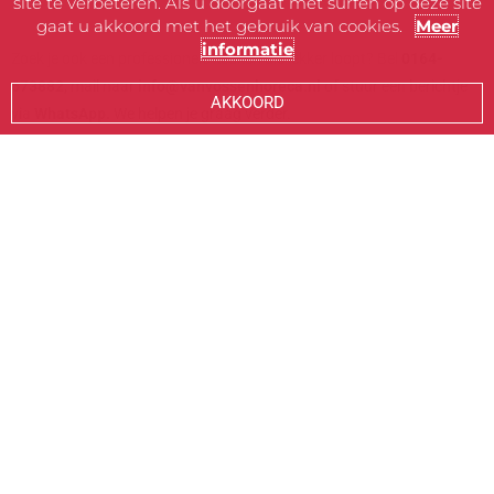
site te verbeteren. Als u doorgaat met surfen op deze site
gaat u akkoord met het gebruik van cookies.
Meer
informatie
Zoek je ook een professionele keuken die lekker loopt? Bel
0164-
673882
, mail naar
info@vanvossenhoreca.nl
of stuur een berichtje
AKKOORD
via
WhatsAp
p.
We helpen je graag verder.
Klik op het logo en bekijk meer
van onze Qook! projecten: