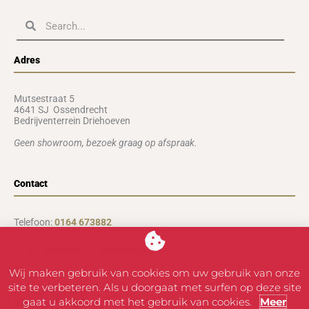
Zoeken
Zoeken
Adres
Mutsestraat 5
4641 SJ Ossendrecht
Bedrijventerrein Driehoeven
Geen showroom, b
ezoek graag op afspraak.
Contact
Telefoon:
0164 673882
Email:
info@vanvossenhoreca.nl
Wij maken gebruik van cookies om uw gebruik van onze
site te verbeteren. Als u doorgaat met surfen op deze site
Whatsapp
Facebook-
Instagram
f
gaat u akkoord met het gebruik van cookies.
Meer