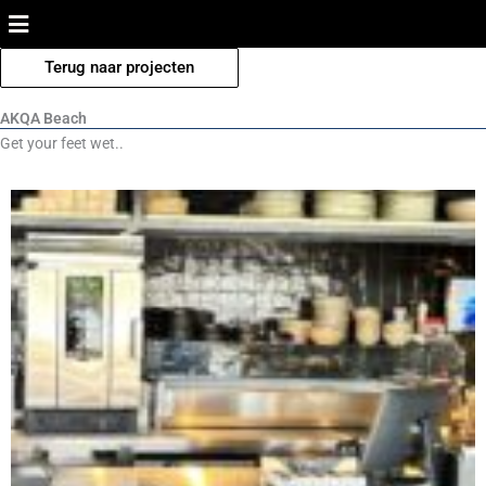
Ga
naar
de
Terug naar projecten
inhoud
AKQA Beach
Get your feet wet..