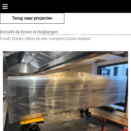
Ga
naar
de
Terug naar projecten
inhoud
Eetcafé de Kroon in Huijbergen
Food | Drinks | Bites èn een complete Qook! keuken