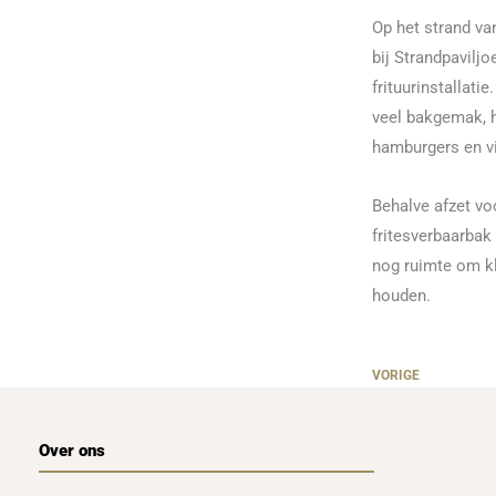
Op het strand v
bij Strandpavilj
frituurinstallat
veel bakgemak, h
hamburgers en vi
Behalve afzet v
fritesverbaarbak
nog ruimte om kl
houden.
VORIGE
Over ons