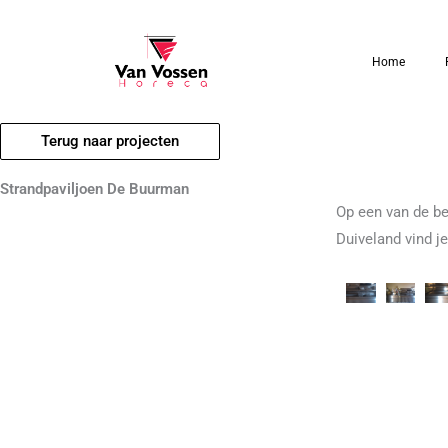
Ga
naar
Home
de
inhoud
Terug naar projecten
Strandpaviljoen De Buurman
Op een van de b
Duiveland vind j