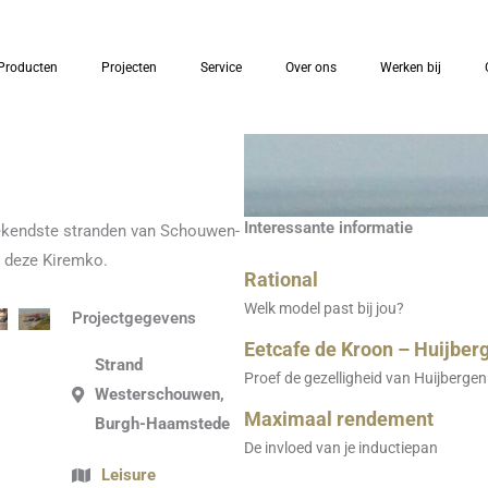
Producten
Projecten
Service
Over ons
Werken bij
Interessante informatie
ekendste stranden van Schouwen-
e deze Kiremko.
Rational
Welk model past bij jou?
Projectgegevens
Eetcafe de Kroon – Huijber
Strand
Proef de gezelligheid van Huijbergen
Westerschouwen,
Maximaal rendement
Burgh-Haamstede
De invloed van je inductiepan
Leisure