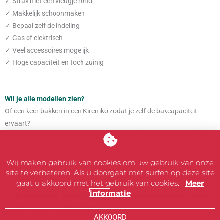
✓ Strak met een vleugje rond
✓ Makkelijk schoonmaken
✓ Bepaal zelf de indeling
✓ Gas of elektrisch
✓ Veel accessoires mogelijk
✓ Hoge capaciteit en toch zuinig
Wil je alle modellen zien?
Of een keer bakken in een Kiremko zodat je zelf de bakcapaciteit
ervaart?
Maak een afspraak om de Nederlandse fabriek te bezoeken en zie hoe
een frituurinstallatie gemaakt wordt.
Wij maken gebruik van cookies om uw gebruik van onze
site te verbeteren. Als u doorgaat met surfen op deze site
gaat u akkoord met het gebruik van cookies.
Meer
Neem vrijblijvend contact met ons op:
informatie
bel
0164-673882
, mail naar
info@vanvossenhoreca.nl
of stuur een
berichtje sturen via
WhatsAp
p.
AKKOORD