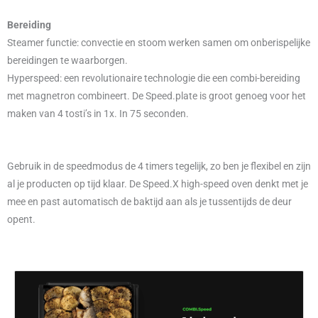
Bereiding
Steamer functie: convectie en stoom werken samen om onberispelijke
bereidingen te waarborgen.
Hyperspeed: een revolutionaire technologie die een combi-bereiding
met magnetron combineert. De Speed.plate is groot genoeg voor het
maken van 4 tosti’s in 1x. In 75 seconden.
Gebruik in de speedmodus de 4 timers tegelijk, zo ben je flexibel en zijn
al je producten op tijd klaar. De Speed.X high-speed oven denkt met je
mee en past automatisch de baktijd aan als je tussentijds de deur
opent.