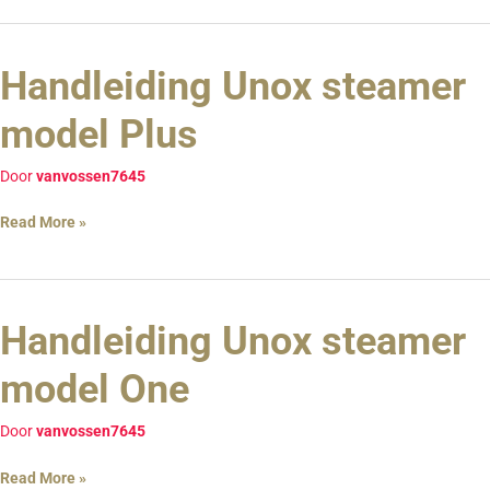
Handleiding Unox steamer
Handleiding
Unox
model Plus
steamer
model
Door
vanvossen7645
Plus
Read More »
Handleiding Unox steamer
Handleiding
Unox
model One
steamer
model
Door
vanvossen7645
One
Read More »