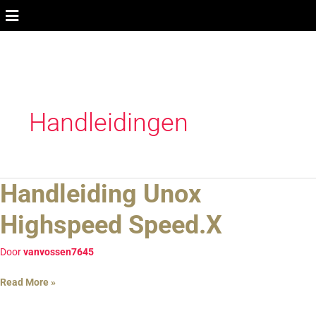
Ga
naar
de
inhoud
Handleidingen
Handleiding Unox
Handleiding
Unox
Highspeed Speed.X
Highspeed
Speed.X
Door
vanvossen7645
Read More »