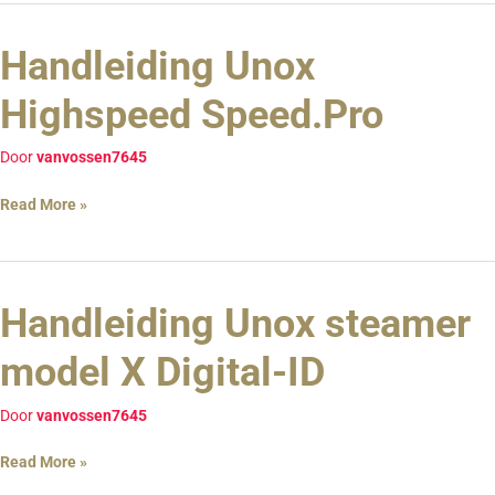
Handleiding Unox
Handleiding
Unox
Highspeed Speed.Pro
Highspeed
Speed.Pro
Door
vanvossen7645
Read More »
Handleiding Unox steamer
Handleiding
Unox
model X Digital-ID
steamer
model
Door
vanvossen7645
X
Digital-
Read More »
ID