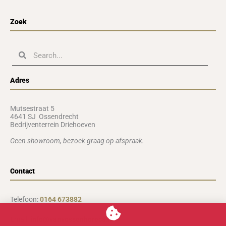
Zoek
Zoeken
Zoeken
Adres
Mutsestraat 5
4641 SJ Ossendrecht
Bedrijventerrein Driehoeven
Geen showroom, b
ezoek graag op afspraak.
Contact
Telefoon:
0164 673882
Email:
info@vanvossenhoreca.nl