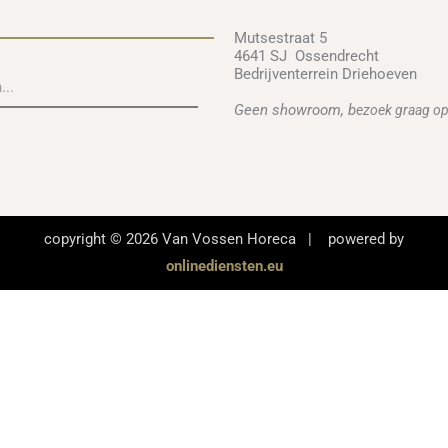
Mutsestraat 5
4641 SJ Ossendrecht
Bedrijventerrein Driehoeven
Geen showroom, b
ezoek graag op
copyright © 2026 Van Vossen Horeca | powered by
onlinediensten.eu