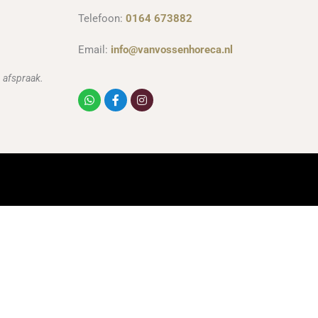
Telefoon:
0164 673882
Email:
info@vanvossenhoreca.nl
 afspraak.
Whatsapp
Facebook-
Instagram
f