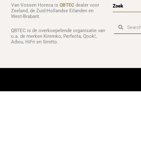
Van Vossen Horeca is
QBTEC
dealer voor
Zoek
Zeeland, de Zuid-Hollandse Eilanden en
West-Brabant.
Zoeken
Zoeken
QBTEC is de overkoepelende organisatie van
o.a. de merken Kiremko, Perfecta, Qook!,
Adieu, HiFri en Smitto.