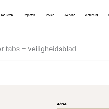
Producten
Projecten
Service
Over ons
Werken bij
er tabs – veiligheidsblad
Adres