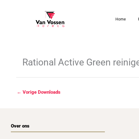
Ga
naar
Home
de
inhoud
Rational Active Green reinig
←
Vorige Downloads
Over ons